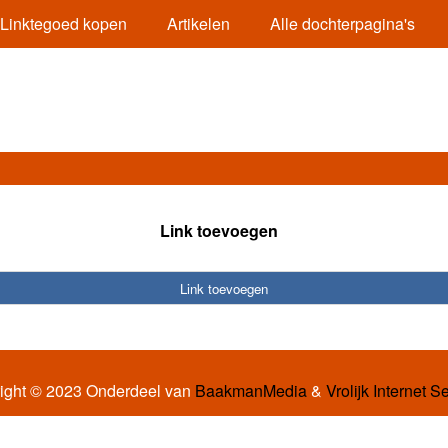
Linktegoed kopen
Artikelen
Alle dochterpagina's
Link toevoegen
Link toevoegen
ight © 2023 Onderdeel van
BaakmanMedia
&
Vrolijk Internet S